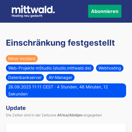
Abonnieren
Einschränkung festgestellt
Minor incident
Web-Projekte mStudio (studio.mittwald.de)
Webhosting
Datenbankserver
AV-Manager
26.09.2023 11:11 CEST
· 4 Stunden, 46 Minuten, 12
Sekunden
Update
Die Zeiten sind in der Zeitzone
Africa/Abidjan
angegeben