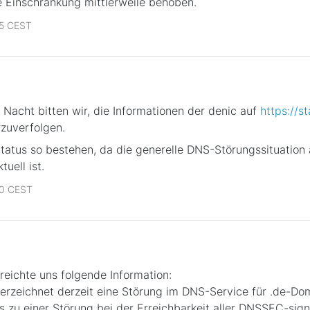
e Einschränkung mittlerweile behoben.
25 CEST
 Nacht bitten wir, die Informationen der denic auf
https://s
rzuverfolgen.
Status so bestehen, da die generelle DNS-Störungssituation
uell ist.
00 CEST
reichte uns folgende Information:
erzeichnet derzeit eine Störung im DNS-Service für .de-Dom
 zu einer Störung bei der Erreichbarkeit aller DNSSEC-sign