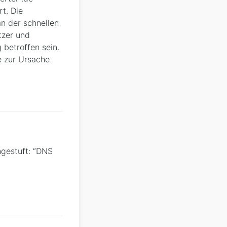
t. Die
n der schnellen
tzer und
betroffen sein.
e zur Ursache
hgestuft: “DNS