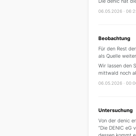
Die denic hat di
06.05.2026 · 06:
Beobachtung
Für den Rest der
als Quelle weite
Wir lassen den 
mittwald noch akt
06.05.2026 · 00:
Untersuchung
Von der denic er
“Die DENIC eG v
dessen kommt es