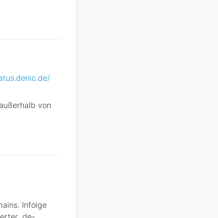
tatus.denic.de/
 außerhalb von
ains. Infolge
erter .de-