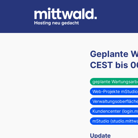
Geplante W
CEST
bis
0
geplante Wartungsarb
Web-Projekte mStudio 
Verwaltungsoberfläch
Kundencenter (login.m
mStudio (studio.mittw
Update