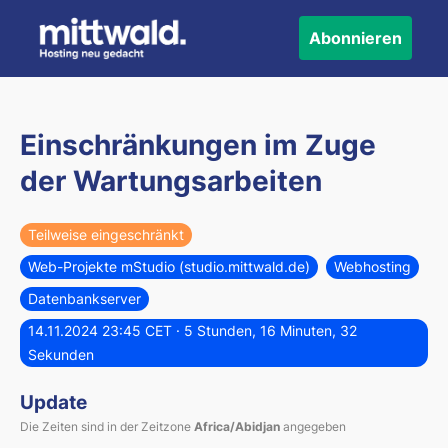
Abonnieren
Einschränkungen im Zuge
der Wartungsarbeiten
Teilweise eingeschränkt
Web-Projekte mStudio (studio.mittwald.de)
Webhosting
Datenbankserver
14.11.2024 23:45 CET
· 5 Stunden, 16 Minuten, 32
Sekunden
Update
Die Zeiten sind in der Zeitzone
Africa/Abidjan
angegeben