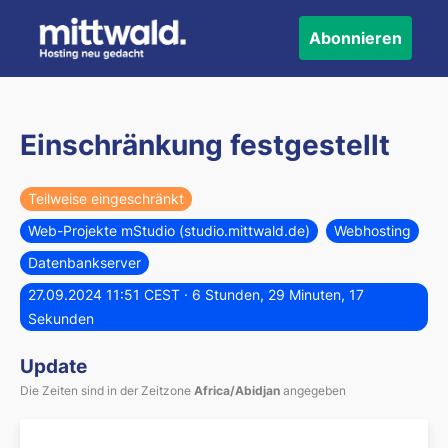
Abonnieren
Einschränkung festgestellt
Teilweise eingeschränkt
Web-Projekte mStudio (studio.mittwald.de)
Webhosting
Datenbankserver
27.09.2024 11:51 CEST
· 6 Stunden, 29 Minuten, 17
Sekunden
Update
Die Zeiten sind in der Zeitzone
Africa/Abidjan
angegeben