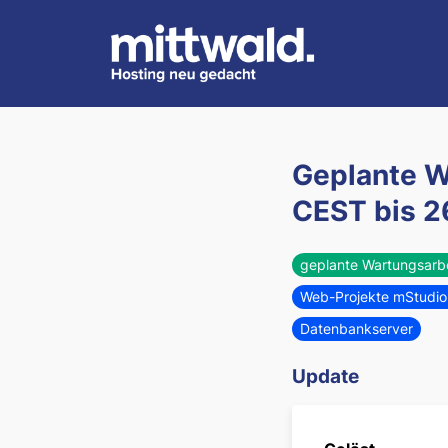
Geplante W
CEST
bis
2
geplante Wartungsarb
Web-Projekte mStudio 
Datenbankserver
Update