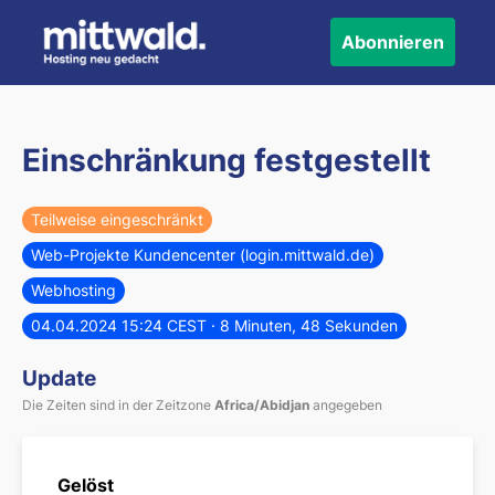
Abonnieren
Einschränkung festgestellt
Teilweise eingeschränkt
Web-Projekte Kundencenter (login.mittwald.de)
Webhosting
04.04.2024 15:24 CEST
· 8 Minuten, 48 Sekunden
Update
Die Zeiten sind in der Zeitzone
Africa/Abidjan
angegeben
Gelöst